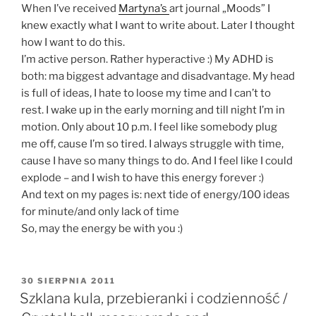
When I’ve received
Martyna’s
art journal „Moods” I
knew exactly what I want to write about. Later I thought
how I want to do this.
I’m active person. Rather hyperactive :) My ADHD is
both: ma biggest advantage and disadvantage. My head
is full of ideas, I hate to loose my time and I can’t to
rest. I wake up in the early morning and till night I’m in
motion. Only about 10 p.m. I feel like somebody plug
me off, cause I’m so tired. I always struggle with time,
cause I have so many things to do. And I feel like I could
explode – and I wish to have this energy forever :)
And text on my pages is: next tide of energy/100 ideas
for minute/and only lack of time
So, may the energy be with you :)
OPUBLIKOWANE
30 SIERPNIA 2011
W
Szklana kula, przebieranki i codzienność /