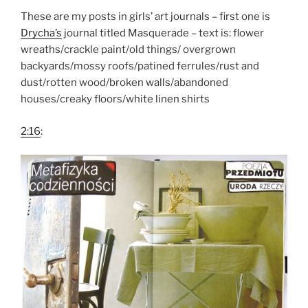
These are my posts in girls’ art journals – first one is
Drycha’s
journal titled Masquerade – text is: flower
wreaths/crackle paint/old things/ overgrown
backyards/mossy roofs/patined ferrules/rust and
dust/rotten wood/broken walls/abandoned
houses/creaky floors/white linen shirts
2:16
: