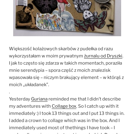
Większość kolażowych skarbów z pudełka od razu
wykorzystałam w moim prywatnym
żurnalu od Dryszki
.
I jak to często się zdarza w takich momentach, poraziła
mnie serendypia – spora część z moich znalezisk
wpasowała się – niczym brakujący element – w którąś z
moich „układanek”.
.
Yesterday
Guriana
reminded me that I didn’t describe
my adventures with
Collage box
. So I catch up with it
immediately :) I took 13 things out and I put 13 things in.
I added a crown to collage which was in the box. And I
immediately used most of thethings I have took – I