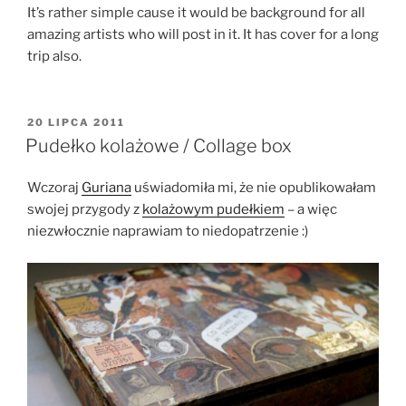
It’s rather simple cause it would be background for all
amazing artists who will post in it. It has cover for a long
trip also.
OPUBLIKOWANE
20 LIPCA 2011
W
Pudełko kolażowe / Collage box
Wczoraj
Guriana
uświadomiła mi, że nie opublikowałam
swojej przygody z
kolażowym pudełkiem
– a więc
niezwłocznie naprawiam to niedopatrzenie :)