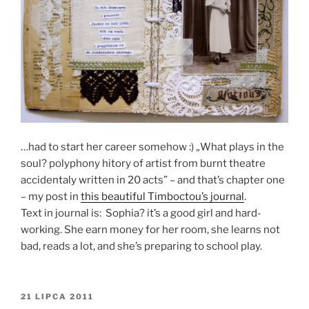
…had to start her career somehow :) „What plays in the
soul? polyphony hitory of artist from burnt theatre
accidentaly written in 20 acts” – and that’s chapter one
– my post in
this beautiful Timboctou’s journal
.
Text in journal is: Sophia? it’s a good girl and hard-
working. She earn money for her room, she learns not
bad, reads a lot, and she’s preparing to school play.
OPUBLIKOWANE
21 LIPCA 2011
W