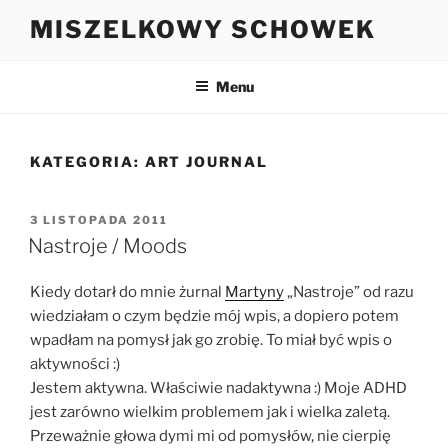
Przejdź
MISZELKOWY SCHOWEK
do
treści
Menu
KATEGORIA:
ART JOURNAL
OPUBLIKOWANE
3 LISTOPADA 2011
W
Nastroje / Moods
Kiedy dotarł do mnie żurnal
Martyny
„Nastroje” od razu
wiedziałam o czym będzie mój wpis, a dopiero potem
wpadłam na pomysł jak go zrobię. To miał być wpis o
aktywności :)
Jestem aktywna. Właściwie nadaktywna :) Moje ADHD
jest zarówno wielkim problemem jak i wielka zaletą.
Przeważnie głowa dymi mi od pomysłów, nie cierpię