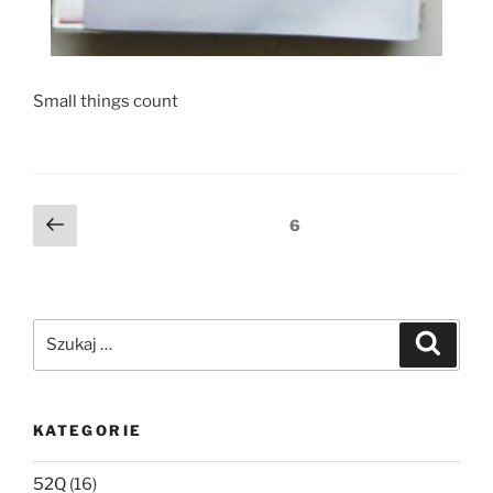
Small things count
Nawigacja
Poprzednia
Strona
6
strona
po
wpisach
Szukaj:
Szukaj
KATEGORIE
52Q
(16)