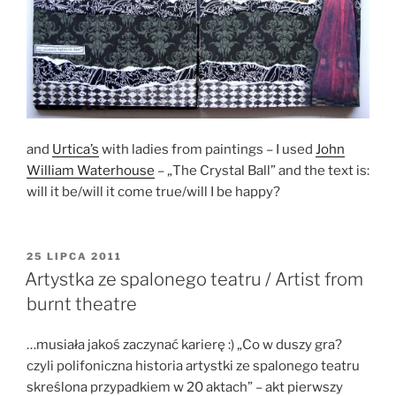
and
Urtica’s
with ladies from paintings – I used
John
William Waterhouse
– „The Crystal Ball” and the text is:
will it be/will it come true/will I be happy?
OPUBLIKOWANE
25 LIPCA 2011
W
Artystka ze spalonego teatru / Artist from
burnt theatre
…musiała jakoś zaczynać karierę :) „Co w duszy gra?
czyli polifoniczna historia artystki ze spalonego teatru
skreślona przypadkiem w 20 aktach” – akt pierwszy