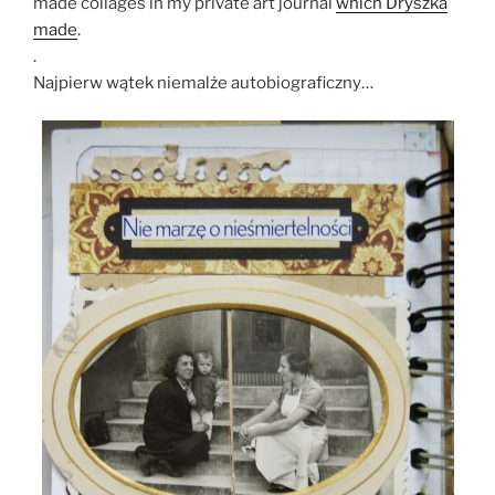
made collages in my private art journal
which Dryszka
made
.
.
Najpierw wątek niemalże autobiograficzny…